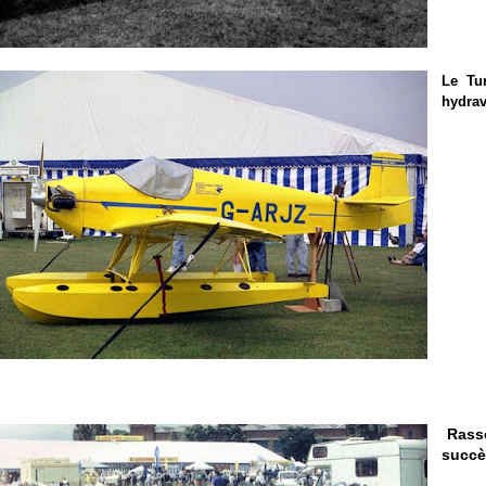
Le
Tu
hydra
Rass
succè