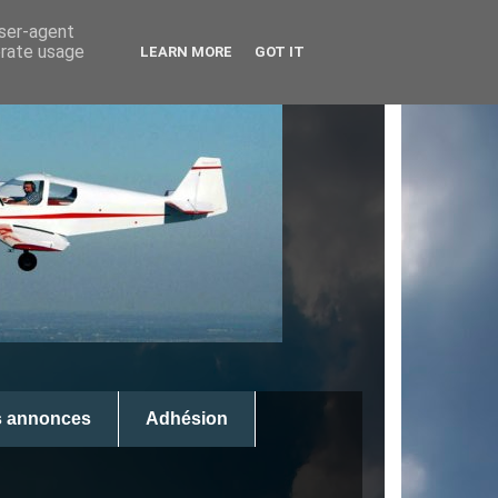
user-agent
erate usage
LEARN MORE
GOT IT
s annonces
Adhésion