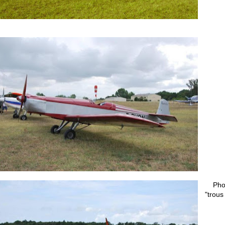
Pho
"trous