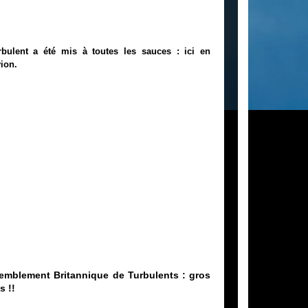
rbulent
a été mis à toutes les sauces : ici en
vion
.
emblement Britannique de
Turbulents
: gros
s !!