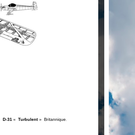
e
D-31
«
Turbulent
» Britannique.