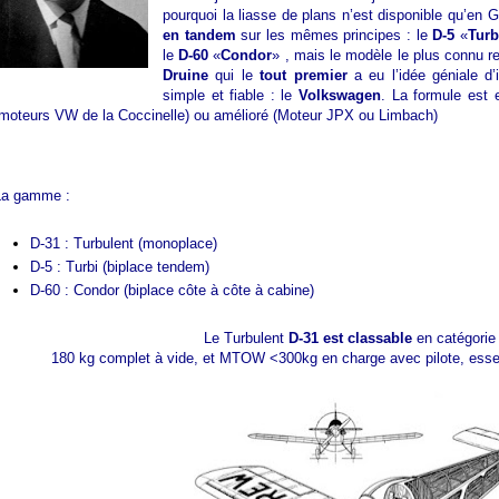
pourquoi la liasse de plans n’est disponible qu’en
en tandem
sur les mêmes principes : le
D-5
«
Turb
le
D-60
«
Condor
» , mais le modèle le plus connu r
Druine
qui le
tout premier
a eu l’idée géniale d’
simple et fiable : le
Volkswagen
. La formule est 
(moteurs VW de la Coccinelle) ou amélioré (Moteur JPX ou Limbach)
La gamme :
D-31 : Turbulent (monoplace)
D-5 : Turbi (biplace tendem)
D-60 : Condor (biplace côte à côte à cabine)
Le Turbulent
D-31 est classable
en catégori
180 kg complet à vide, et MTOW <300kg en charge avec pilote, essen