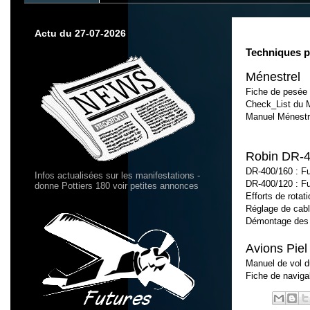
Actu du 27-07-2026
Techniques pa
Ménestrel
Fiche de pesée d
Check_List du Mé
Manuel Ménestre
Robin DR-
DR-400/160 : Fus
Infos actualisées sur les manifestations -
DR-400/120 : Fus
donne Pottiers 180 voir petites annonces
Efforts de rotat
Réglage de cabl
Démontage des s
Avions Piel
Manuel de vol 
Fiche de naviga