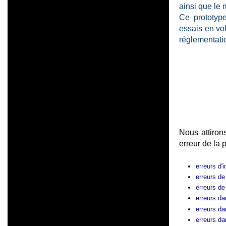
ainsi que le 
Ce prototype
essais en vol
réglementati
Nous attiron
erreur de la 
erreurs d'
erreurs de
erreurs de
erreurs da
erreurs da
erreurs dan