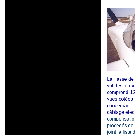
La liasse de
vol, les ferr
comprend 12
vues cotées 
concernant l'
câblage élect
compensatio
procédés de f
joint la liste