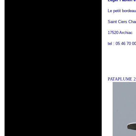
Le petit bordeau
Saint Ciers Ch
17520 Archiac
tel : 05 46 70 0
PATAPLUME 2