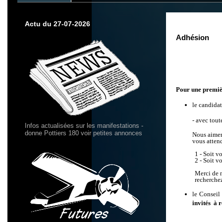
Actu du 27-07-2026
Adhésion
Pour une premiè
le candidat
- avec tout
Infos actualisées sur les manifestations -
donne Pottiers 180 voir petites annonces
Nous aimeri
vous attend
1 - Soit 
2 - Soit v
Merci de n
recherche
le Conseil
invités à r