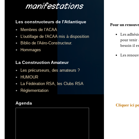
Les constructeurs de l'Atlantique
Pour un renouve
Membres de l’ACAA
Les adhésio
L'outillage de l'ACAA mis à disposition
pour tenir 
Biblio de l'Aéro-Constructeur.
besoin il e
Hommages
Les renouv
La Construction Amateur
Les précurseurs, des amateurs ?
HUMOUR
La Fédération RSA, les Clubs RSA
Réglementation
Agenda
Cliquer ici 