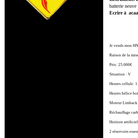
batterie neuve 
Ecrire à
acaa
Je vends mon HN
Raison de la mise
Prix: 25.000€
Situation : V
Heures cellule: 
Heures hélice bo
Moteur Limback 
Réchauffage carb
Horizon artifici
2 réservoirs essen