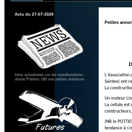
Actu du 27-07-2026
Petites anno
D
Infos actualisées sur les manifestations -
L'Association
donne Pottiers 180 voir petites annonces
Saintes) ont r
La constructio
Un moteur Lim
La cellule est
constructeurs,
(NB le POTTIER
tendance à s'e