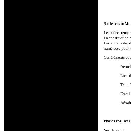
Sur le terrain Mo
Les pièces retrou
La construction p
Des extraits de p
numérotée pour ré
Ces éléments vous
Aerocl
Lieu-d
Tél. :
Email 
Aérod
Photos réalisée
Vue d'ensemble