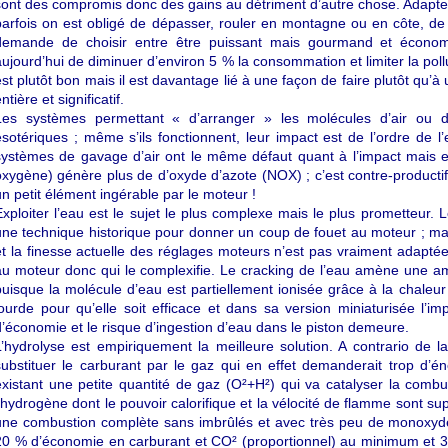
sont des compromis donc des gains au détriment d’autre chose. Adapte
parfois on est obligé de dépasser, rouler en montagne ou en côte, de r
demande de choisir entre être puissant mais gourmand et économe 
aujourd’hui de diminuer d’environ 5 % la consommation et limiter la pol
est plutôt bon mais il est davantage lié à une façon de faire plutôt qu’à 
ntière et significatif.
Les systèmes permettant « d’arranger » les molécules d’air ou d
ésotériques ; même s’ils fonctionnent, leur impact est de l’ordre de 
systèmes de gavage d’air ont le même défaut quant à l’impact mais e
oxygène) génère plus de d’oxyde d’azote (NOX) ; c’est contre-productif.
un petit élément ingérable par le moteur !
Exploiter l’eau est le sujet le plus complexe mais le plus prometteur. 
une technique historique pour donner un coup de fouet au moteur ; mai
et la finesse actuelle des réglages moteurs n’est pas vraiment adaptée
au moteur donc qui le complexifie. Le cracking de l’eau amène une amé
puisque la molécule d’eau est partiellement ionisée grâce à la chaleur 
lourde pour qu’elle soit efficace et dans sa version miniaturisée l’
d’économie et le risque d’ingestion d’eau dans le piston demeure.
L’hydrolyse est empiriquement la meilleure solution. A contrario de l
substituer le carburant par le gaz qui en effet demanderait trop d’éne
existant une petite quantité de gaz (O²+H²) qui va catalyser la comb
l’hydrogène dont le pouvoir calorifique et la vélocité de flamme sont sup
une combustion complète sans imbrûlés et avec très peu de monoxyd
20 % d’économie en carburant et CO² (proportionnel) au minimum et 30 