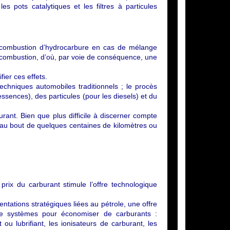
 pots catalytiques et les filtres à particules
 combustion d’hydrocarbure en cas de mélange
e combustion, d’où, par voie de conséquence, une
er ces effets.
echniques automobiles traditionnels ; le procès
essences), des particules (pour les diesels) et du
rant. Bien que plus difficile à discerner compte
te au bout de quelques centaines de kilomètres ou
rix du carburant stimule l’offre technologique
rientations stratégiques liées au pétrole, une offre
t de systèmes pour économiser de carburants :
 ou lubrifiant, les ionisateurs de carburant, les