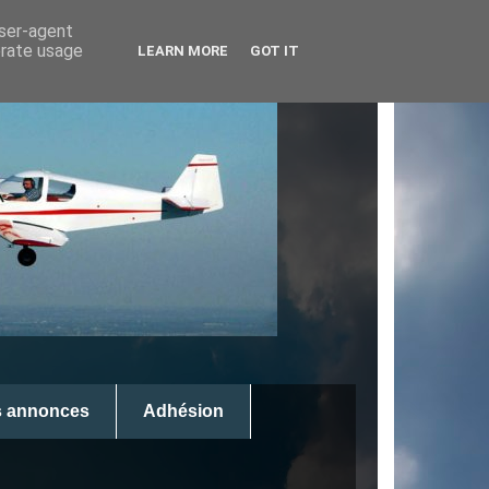
user-agent
erate usage
LEARN MORE
GOT IT
s annonces
Adhésion