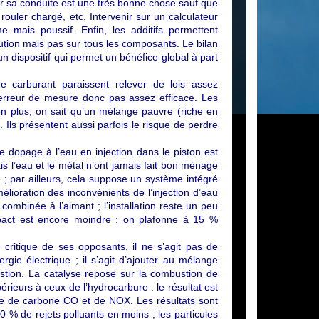
r sa conduite est une très bonne chose sauf que
ouler chargé, etc. Intervenir sur un calculateur
mais poussif. Enfin, les additifs permettent
lution mais pas sur tous les composants. Le bilan
un dispositif qui permet un bénéfice global à part
e carburant paraissent relever de lois assez
l’erreur de mesure donc pas assez efficace. Les
n plus, on sait qu’un mélange pauvre (riche en
 Ils présentent aussi parfois le risque de perdre
Le dopage à l’eau en injection dans le piston est
s l’eau et le métal n’ont jamais fait bon ménage
 ; par ailleurs, cela suppose un système intégré
lioration des inconvénients de l’injection d’eau
combinée à l’aimant ; l’installation reste un peu
impact est encore moindre : on plafonne à 15 %
a critique de ses opposants, il ne s’agit pas de
rgie électrique ; il s’agit d’ajouter au mélange
ustion. La catalyse repose sur la combustion de
érieurs à ceux de l’hydrocarbure : le résultat est
e de carbone CO et de NOX. Les résultats sont
% de rejets polluants en moins ; les particules