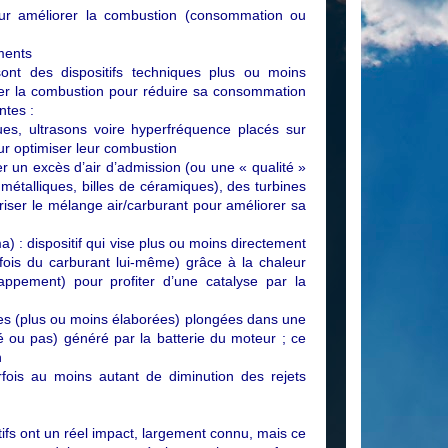
pour améliorer la combustion (consommation ou
ements
ont des dispositifs techniques plus ou moins
rer la combustion pour réduire sa consommation
ntes :
es, ultrasons voire hyperfréquence placés sur
our optimiser leur combustion
éer un excès d’air d’admission (ou une « qualité »
métalliques, billes de céramiques), des turbines
riser le mélange air/carburant pour améliorer sa
a) : dispositif qui vise plus ou moins directement
fois du carburant lui-même) grâce à la chaleur
happement) pour profiter d’une catalyse par la
trodes (plus ou moins élaborées) plongées dans une
 ou pas) généré par la batterie du moteur ; ce
n
is au moins autant de diminution des rejets
itifs ont un réel impact, largement connu, mais ce