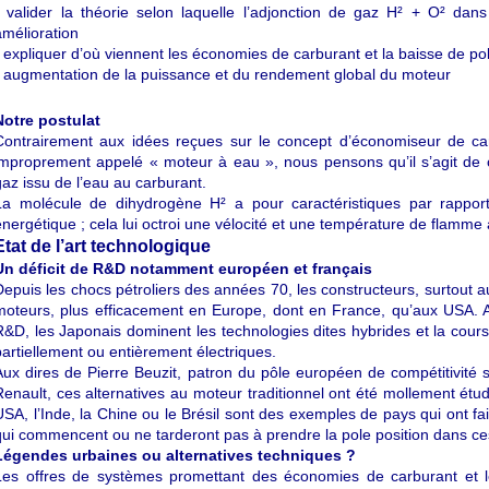
- valider la théorie selon laquelle l’adjonction de gaz H² + O² da
amélioration
- expliquer d’où viennent les économies de carburant et la baisse de pol
- augmentation de la puissance et du rendement global du moteur
Notre postulat
Contrairement aux idées reçues sur le concept d’économiseur de ca
improprement appelé « moteur à eau », nous pensons qu’il s’agit de c
gaz issu de l’eau au carburant.
La molécule de dihydrogène H² a pour caractéristiques par rapport
énergétique ; cela lui octroi une vélocité et une température de flamme
Etat de l’art technologique
Un déficit de R&D notamment européen et français
Depuis les chocs pétroliers des années 70, les constructeurs, surtout au
moteurs, plus efficacement en Europe, dont en France, qu’aux USA. Au
R&D, les Japonais dominent les technologies dites hybrides et la course
partiellement ou entièrement électriques.
Aux dires de Pierre Beuzit, patron du pôle européen de compétitivité
Renault, ces alternatives au moteur traditionnel ont été mollement étud
USA, l’Inde, la Chine ou le Brésil sont des exemples de pays qui ont fa
qui commencent ou ne tarderont pas à prendre la pole position dans ce
Légendes urbaines ou alternatives techniques ?
Les offres de systèmes promettant des économies de carburant et l