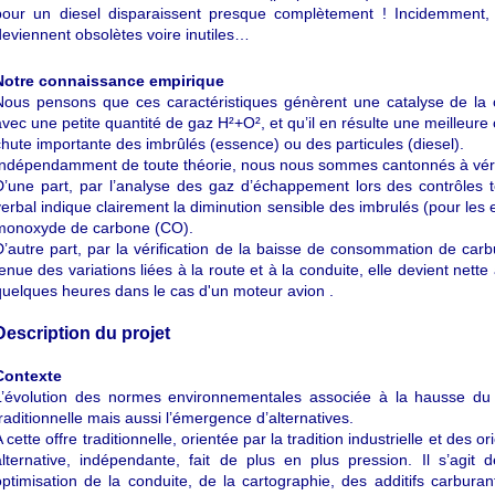
pour un diesel disparaissent presque complètement ! Incidemment, les
deviennent obsolètes voire inutiles…
Notre connaissance empirique
Nous pensons que ces caractéristiques génèrent une catalyse de la
avec une petite quantité de gaz H²+O², et qu’il en résulte une meilleur
chute importante des imbrûlés (essence) ou des particules (diesel).
Indépendamment de toute théorie, nous nous sommes cantonnés à vérifi
D’une part, par l’analyse des gaz d’échappement lors des contrôles t
verbal indique clairement la diminution sensible des imbrulés (pour les 
monoxyde de carbone (CO).
D’autre part, par la vérification de la baisse de consommation de carbu
tenue des variations liées à la route et à la conduite, elle devient net
quelques heures dans le cas d'un moteur avion .
Description du projet
Contexte
L’évolution des normes environnementales associée à la hausse du p
traditionnelle mais aussi l’émergence d’alternatives.
 cette offre traditionnelle, orientée par la tradition industrielle et des o
alternative, indépendante, fait de plus en plus pression. Il s’agi
optimisation de la conduite, de la cartographie, des additifs carburant