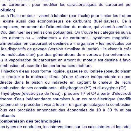
- au carburant : pour modifier les caractéristiques du carburant 
ollution)
 ou à l’huile moteur : visent à lubrifier (par l’huile) pour limiter les frott
Il existe aussi des économiseurs de carburant (fuel savers). Ce s
complexes, en amont de l’alimentation du moteur, qui visent à amélio
et/ou diminuer ses émissions polluantes. On trouve les catégories suiva
- les aimants ou « ionisateurs » de carburant : systèmes magnétiqu
l’alimentation en carburant et destinés à « organiser » les molécules p
- les dispositifs de gavage (version simpliste du turbo) : ils visent à cr
des molécules d’air) par des générateurs de « vortex » (ou entonnoirs 
ou la vaporisation du carburant en amont du moteur est destiné à favo
combustion et accroître les performances moteurs
- l’injection d’eau sous forme liquide, gazeuse ou ionisée (pseudo plasm
à « cracker » la molécule d’eau (d’une réserve indépendante ou par
(directe dans le piston ou indirecte en captant la chaleur de l’éc
combustion de ses constituants : dihydrogène (H²) et di-oxygène (O²)
- l’hydrolyse (électrolyse de l’eau) : produire H² et O² à partir d’élec
réserve d’eau indépendante soumises à un courant électrique (modifié
système et le précédent vise à fournir un gaz qui catalyse la combustio
Tous ces procédés annoncent des économies de 10 à 30 % et parfo
polluants.
Comparaison des technologies
Les types de conduites, les interventions sur les calculateurs et les add