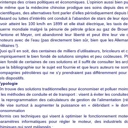
printemps des crises politiques et économiques. L’opinion aussi bien pub
de même que la médecine chinoise prodigue ses soins depuis des mil
scientifiques, des alternatives font parler d’elles périodiquement depui
Hasard ou luttes d’intérêts ont conduit à l’abandon de stars de leur ép
avoir atteint les 100 km/h en 1899 et elle était électrique, les taxis
guerre mondiale malgré la pénurie de pétrole grâce au gaz de Br
Pantone et Meyer, ont abandonné leur liberté et peut être leur vie ca
moteurs avec de l’eau (pas directement bien sûr, bien que les Alleman
ilitaires !).
Quoi qu’il en soit, des centaines de milliers d’utilisateurs, bricoleurs
empiriquement le bien fondé de solutions simples et peu coûteuses. Pl
bien fondé de certaines de ces solutions et il suffit de consulter les a
que la bibliographie sur le sujet est fournie et que leurs auteurs ne so
compagnies pétrolières qui ne s’y prendraient pas différemment pour b
els dispositifs.
Typologie
On trouve des solutions traditionnelles pour économiser et polluer moins
- les méthodes de conduite et de transport : visent à éviter les conduite
- la reprogrammation des calculateurs de gestion de l’alimentation (régl
elle vise surtout à augmenter la puissance en « débridant » le domai
consommation
Hormis ces techniques qui visent à optimiser le fonctionnement moteu
paramètres informatiques pour régler le moteur, des industriels do
chimiques qui sont mélangés :