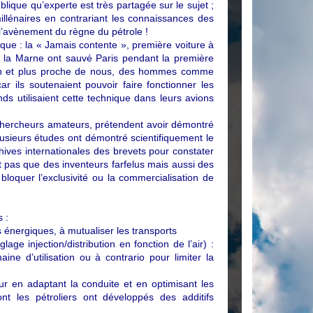
lique qu’experte est très partagée sur le sujet ;
lénaires en contrariant les connaissances des
s l’avènement du règne du pétrole !
oque : la « Jamais contente », première voiture à
 de la Marne ont sauvé Paris pendant la première
own et plus proche de nous, des hommes comme
r ils soutenaient pouvoir faire fonctionner les
ds utilisaient cette technique dans leurs avions
 et chercheurs amateurs, prétendent avoir démontré
usieurs études ont démontré scientifiquement le
rchives internationales des brevets pour constater
nt pas que des inventeurs farfelus mais aussi des
loquer l’exclusivité ou la commercialisation de
 :
s énergiques, à mutualiser les transports
age injection/distribution en fonction de l’air) :
ne d’utilisation ou à contrario pour limiter la
r en adaptant la conduite et en optimisant les
nt les pétroliers ont développés des additifs