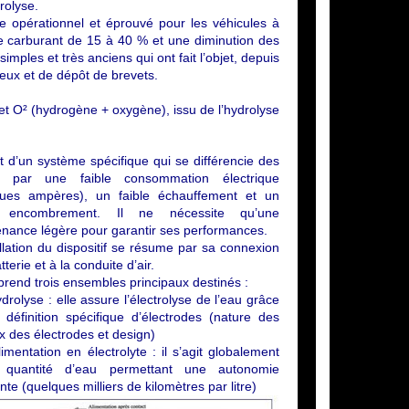
rolyse.
e opérationnel et éprouvé pour les véhicules à
de carburant de 15 à 40 % et une diminution des
imples et très anciens qui ont fait l’objet, depuis
eux et de dépôt de brevets.
et O² (hydrogène + oxygène), issu de l’hydrolyse
git d’un système spécifique qui se différencie des
s par une faible consommation électrique
ques ampères), un faible échauffement et un
e encombrement. Il ne nécessite qu’une
nance légère pour garantir ses performances.
allation du dispositif se résume par sa connexion
tterie et à la conduite d’air.
prend trois ensembles principaux destinés :
hydrolyse : elle assure l’électrolyse de l’eau grâce
définition spécifique d’électrodes (nature des
 des électrodes et design)
alimentation en électrolyte : il s’agit globalement
 quantité d’eau permettant une autonomie
ante (quelques milliers de kilomètres par litre)